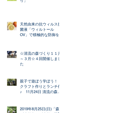
り」
天然由来の抗ウィルス抗
菌液「ウィルトール
OV」で積極的な防御を
☆清流の森づくり１１月
～３月☆４回開催しまし
た
親子で遊ぼう学ぼう！
クラフト作りとランチ付
♪ 11月24日 清流の森づ
くり開催
2019年8月25日(日)「森