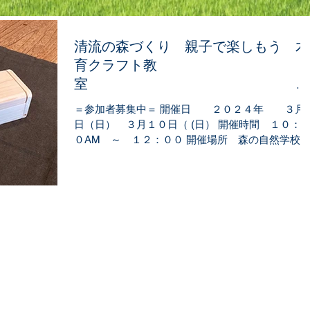
清流の森づくり 親子で楽しもう 木
育クラフト教
室
☆「木のペンケース」
＝参加者募集中＝ 開催日 ２０２４年 ３月
☆「木のスマホ立て」☆づくり
日（日） ３月１０日（ (日） 開催時間 １０：
０AM ～ １２：００ 開催場所 森の自然学校
（高山市清見町牧ケ洞１０５１－５） ＊～＊～＊
＊～＊～＊～＊～＊～＊～＊～＊～＊～＊～＊～
～＊～＊～＊～＊...