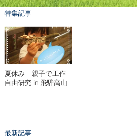
特集記事
３
０
～
夏休み 親子で工作
＊
自由研究 in 飛騨高山
最新記事