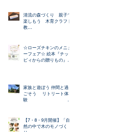
清流の森づくり 親子で
楽しもう 木育クラフト
教
室
☆「木のペンケース」
☆ローズチキンのメニュ
☆「木のスマホ立て」☆
ーフェア☆ 絵本『チッ
づくり
ピィからの贈りもの』か
ら生まれた ローズチキ
ンのお料理を期間限定で
森のカフェでご提供いた
します！
家族と遊ぼう 仲間と過
ごそう リトリート体
験
★木のぬく
もりの 森の宿★
【7・8・9月開催】「自
然の中で木のモノづく