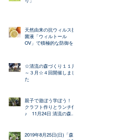
り」
天然由来の抗ウィルス抗
菌液「ウィルトール
OV」で積極的な防御を
☆清流の森づくり１１月
～３月☆４回開催しまし
た
親子で遊ぼう学ぼう！
クラフト作りとランチ付
♪ 11月24日 清流の森づ
くり開催
2019年8月25日(日)「森