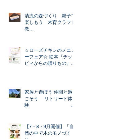
清流の森づくり 親子で
楽しもう 木育クラフト
教
室
☆「木のペンケース」
☆ローズチキンのメニュ
☆「木のスマホ立て」☆
ーフェア☆ 絵本『チッ
づくり
ピィからの贈りもの』か
ら生まれた ローズチキ
ンのお料理を期間限定で
森のカフェでご提供いた
します！
家族と遊ぼう 仲間と過
ごそう リトリート体
験
★木のぬく
もりの 森の宿★
【7・8・9月開催】「自
然の中で木のモノづく