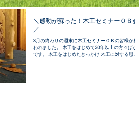
＼感動が蘇った！木工セミナーＯＢ会
／
3月の終わりの週末に木工セミナーＯＢの皆様が集
われました。 木工をはじめて30年以上の方々ばか
です。 木工をはじめたきっかけ 木工に対する思い
作品の細かさ 道具も自分で作ってしまう精度の高
は圧巻です！ これは落ち葉ではなくて、木で彫ら
たものです！...