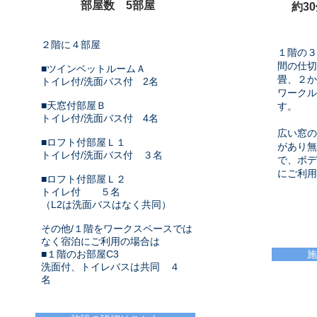
部屋数 5
部屋
約3
２階に４部屋
１階の３
間の仕切
■ツインベットルームＡ
畳、２か
トイレ付/洗面バス付 2名
ワークル
■天窓付部屋Ｂ
す。
トイレ付/洗面バス付 4名
広い窓の
■ロフト付部屋Ｌ１
があり無
トイレ付/洗面バス付 ３名
で、
ボデ
にご利用
■ロフト付部屋Ｌ２
トイレ付 ５名
（L2は洗面バスはなく共同）
その他/１階をワークスペースでは
なく
宿泊にご利用の場合は
施
■１階のお部屋C3
洗面付、トイレバスは共同 ４
名