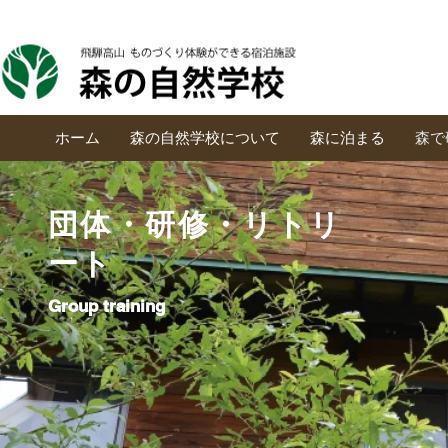
ホーム
森の自然学校について
森に泊まる
森で
団体・研修・リトリ
ート
Group training