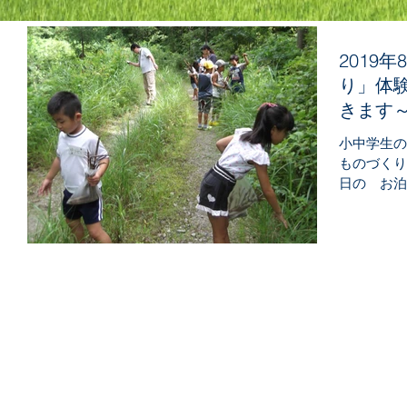
2019
り」体験
きます
小中学生の
ものづくり
日の お泊
可能です。 日程 1泊2日 ８月
日（日） 日帰り ８月２５日（日
つめよう...