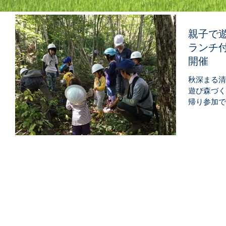
親子で
ランチ付
開催
秋深まる清
遊び森づく
帰り参加で
す。 １１
然学校に集
学します。.