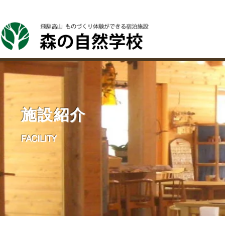
ホーム
森の自然学校について
森に泊まる
森で
施設紹介
FACILITY