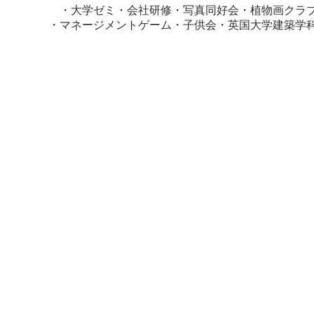
・大学ゼミ・会社研修・写真同好会・植物画クラ
・マネージメントゲーム・子供会・英国大学建築学
▲
森
〒506-0101 
FA