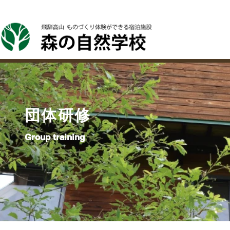
ホーム
森の自然学校について
森に泊まる
森で
団体研修
Group training