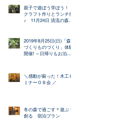
親子で遊ぼう学ぼう！
クラフト作りとランチ付
♪ 11月24日 清流の森づ
くり開催
2019年8月25日(日)「森
づくりものづくり」体験
開催! ～日帰りもお泊り
もできます～
＼感動が蘇った！木工セ
ミナーＯＢ会 ／
冬の森で過ごす＊遊ぶ＊
創る 宿泊プラン