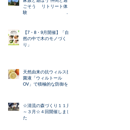
家族と遊ぼう 仲間と過
ごそう リトリート体
験
★木のぬく
もりの 森の宿★
【7・8・9月開催】「自
然の中で木のモノづく
り」
天然由来の抗ウィルス抗
菌液「ウィルトール
OV」で積極的な防御を
☆清流の森づくり１１月
～３月☆４回開催しまし
た