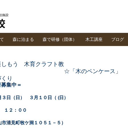
て
森に泊まる
森で研修（団体）
木工講座
ブログ
楽しもう 木育クラフト教
木のペンケース」
☆づくり
者募集中＝
３日（日）　３月１０日（ (日）
～　１２：００
山市清見町牧ケ洞１０５１－５）