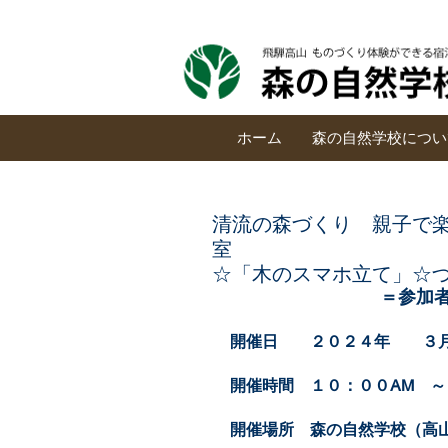
ホーム
森の自然学校につい
清流の森づくり 親子で
室 ☆「
☆「木のスマホ立て」
＝参加
開催日　　２０２４年　　３月
開催時間　１０：００AM　
開催場所　森の自然学校（高