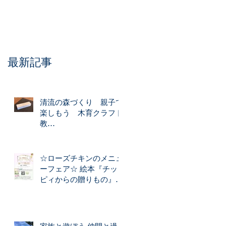
最新記事
清流の森づくり 親子で
楽しもう 木育クラフト
教
室
☆「木のペンケース」
☆ローズチキンのメニュ
☆「木のスマホ立て」☆
ーフェア☆ 絵本『チッ
づくり
ピィからの贈りもの』か
ら生まれた ローズチキ
ンのお料理を期間限定で
森のカフェでご提供いた
します！